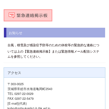
お知らせ
台風，積雪及び感染症予防等のための休校等の緊急的な連絡につ
いては上
の【緊急連絡掲示板】または緊急
情報
メール配信システ
ムを参照してください。
アクセス
〒303-0025
茨城県常総市水海道亀岡町2543
TEL 0297-22-0029
FAX 0297-22-5479
[E-mail](代表)
koho＠mitsukaido1-h.ibk.ed.jp