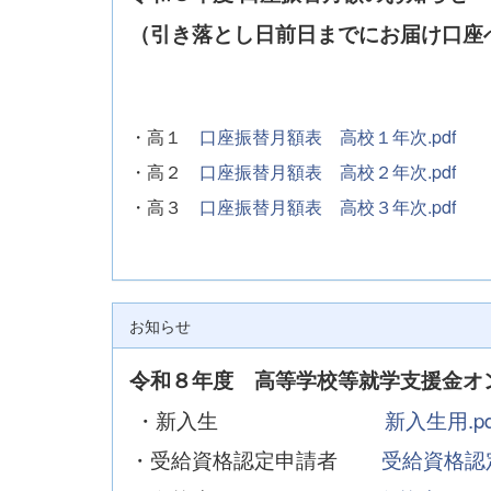
（引き落とし日前日までにお届け口座
・高１
口座振替月額表 高校１年次.pdf
・高２
口座振替月額表 高校２年次.pdf
・高３
口座振替月額表 高校３年次.pdf
お知らせ
令和８年度 高等学校等就学支援金オ
・新入生
新入生用.pd
・受給資格認定申請者
受給資格認定